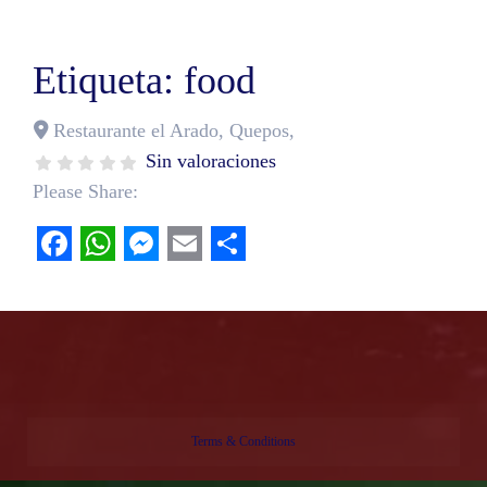
Etiqueta: food
Restaurante el Arado
,
Quepos
,
Sin valoraciones
Please Share:
Facebook
WhatsApp
Messenger
Email
Share
Terms & Conditions